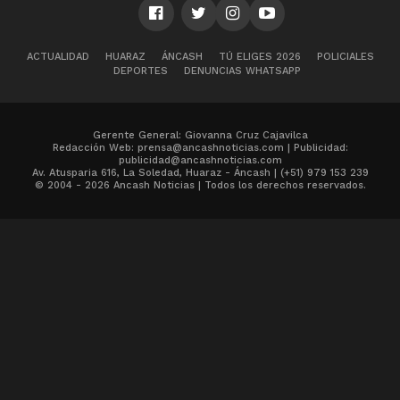
ACTUALIDAD
HUARAZ
ÁNCASH
TÚ ELIGES 2026
POLICIALES
DEPORTES
DENUNCIAS WHATSAPP
Gerente General: Giovanna Cruz Cajavilca
Redacción Web: prensa@ancashnoticias.com | Publicidad:
publicidad@ancashnoticias.com
Av. Atusparia 616, La Soledad, Huaraz - Áncash | (+51) 979 153 239
© 2004 - 2026 Ancash Noticias | Todos los derechos reservados.