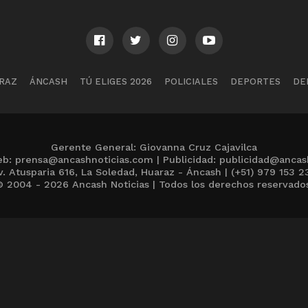
RAZ
ÁNCASH
TÚ ELIGES 2026
POLICIALES
DEPORTES
DE
Gerente General: Giovanna Cruz Cajavilca
b: prensa@ancashnoticias.com | Publicidad: publicidad@ancas
v. Atusparia 616, La Soledad, Huaraz - Áncash | (+51) 979 153 2
 2004 - 2026 Ancash Noticias | Todos los derechos reservado