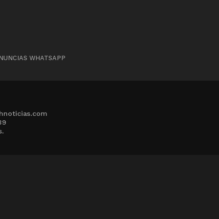
NUNCIAS WHATSAPP
hnoticias.com
39
s.