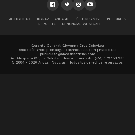
ACTUALIDAD
HUARAZ
ÁNCASH
TÚ ELIGES 2026
POLICIALES
DEPORTES
DENUNCIAS WHATSAPP
Gerente General: Giovanna Cruz Cajavilca
Redacción Web: prensa@ancashnoticias.com | Publicidad:
publicidad@ancashnoticias.com
Av. Atusparia 616, La Soledad, Huaraz - Áncash | (+51) 979 153 239
© 2004 - 2026 Ancash Noticias | Todos los derechos reservados.