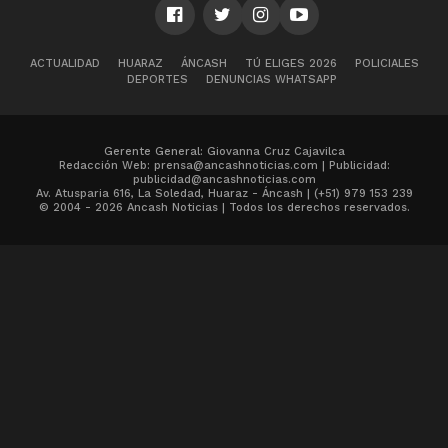
ACTUALIDAD
HUARAZ
ÁNCASH
TÚ ELIGES 2026
POLICIALES
DEPORTES
DENUNCIAS WHATSAPP
Gerente General: Giovanna Cruz Cajavilca
Redacción Web: prensa@ancashnoticias.com | Publicidad:
publicidad@ancashnoticias.com
Av. Atusparia 616, La Soledad, Huaraz - Áncash | (+51) 979 153 239
© 2004 - 2026 Ancash Noticias | Todos los derechos reservados.