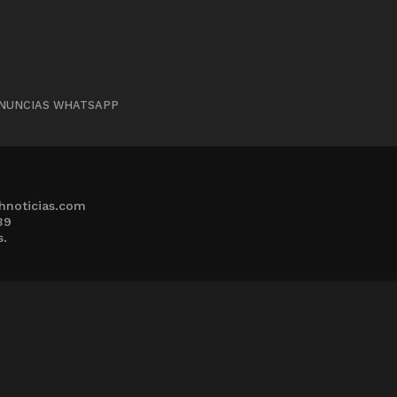
NUNCIAS WHATSAPP
hnoticias.com
39
s.