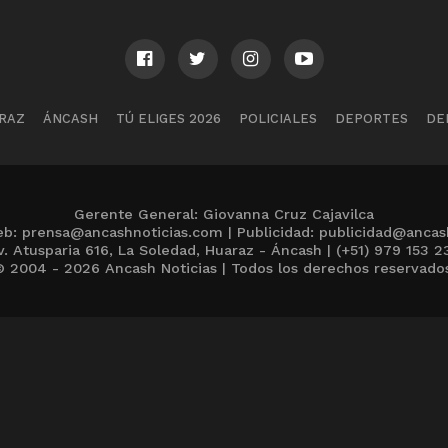
RAZ
ÁNCASH
TÚ ELIGES 2026
POLICIALES
DEPORTES
DE
Gerente General: Giovanna Cruz Cajavilca
b: prensa@ancashnoticias.com | Publicidad: publicidad@ancas
v. Atusparia 616, La Soledad, Huaraz - Áncash | (+51) 979 153 2
 2004 - 2026 Ancash Noticias | Todos los derechos reservado