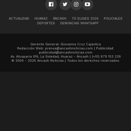
ACTUALIDAD
HUARAZ
ÁNCASH
TÚ ELIGES 2026
POLICIALES
DEPORTES
DENUNCIAS WHATSAPP
Gerente General: Giovanna Cruz Cajavilca
Redacción Web: prensa@ancashnoticias.com | Publicidad:
publicidad@ancashnoticias.com
Av. Atusparia 616, La Soledad, Huaraz - Áncash | (+51) 979 153 239
© 2004 - 2026 Ancash Noticias | Todos los derechos reservados.