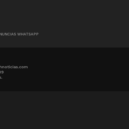
NUNCIAS WHATSAPP
hnoticias.com
39
s.