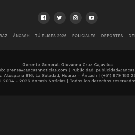
RAZ
ÁNCASH
TÚ ELIGES 2026
POLICIALES
DEPORTES
DE
Gerente General: Giovanna Cruz Cajavilca
b: prensa@ancashnoticias.com | Publicidad: publicidad@ancas
v. Atusparia 616, La Soledad, Huaraz - Áncash | (+51) 979 153 2
 2004 - 2026 Ancash Noticias | Todos los derechos reservado