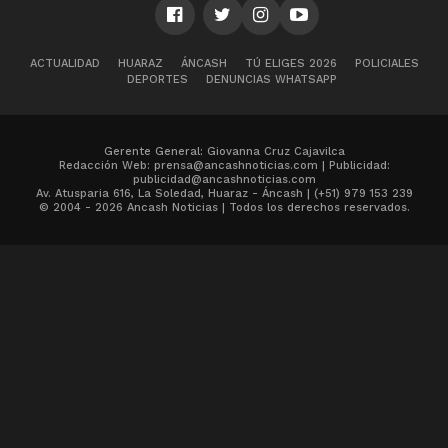
ACTUALIDAD
HUARAZ
ÁNCASH
TÚ ELIGES 2026
POLICIALES
DEPORTES
DENUNCIAS WHATSAPP
Gerente General: Giovanna Cruz Cajavilca
Redacción Web: prensa@ancashnoticias.com | Publicidad:
publicidad@ancashnoticias.com
Av. Atusparia 616, La Soledad, Huaraz - Áncash | (+51) 979 153 239
© 2004 - 2026 Ancash Noticias | Todos los derechos reservados.