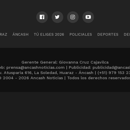
RAZ
ÁNCASH
TÚ ELIGES 2026
POLICIALES
DEPORTES
DE
Gerente General: Giovanna Cruz Cajavilca
b: prensa@ancashnoticias.com | Publicidad: publicidad@ancas
v. Atusparia 616, La Soledad, Huaraz - Áncash | (+51) 979 153 2
 2004 - 2026 Ancash Noticias | Todos los derechos reservado