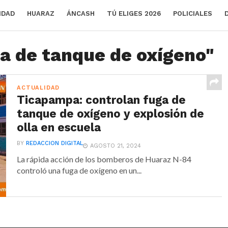
IDAD
HUARAZ
ÁNCASH
TÚ ELIGES 2026
POLICIALES
ga de tanque de oxígeno"
ACTUALIDAD
Ticapampa: controlan fuga de
tanque de oxígeno y explosión de
olla en escuela
BY
REDACCION DIGITAL
AGOSTO 21, 2024
La rápida acción de los bomberos de Huaraz N-84
controló una fuga de oxígeno en un...