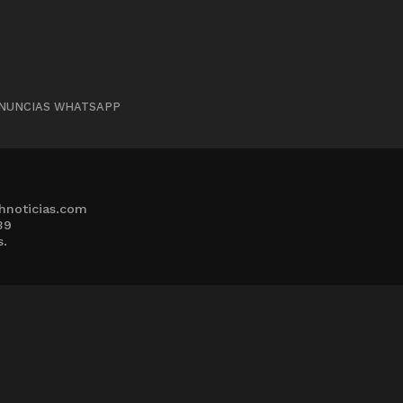
NUNCIAS WHATSAPP
hnoticias.com
39
s.