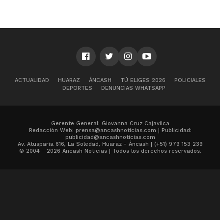
ACTUALIDAD
HUARAZ
ÁNCASH
TÚ ELIGES 2026
POLICIALES
DEPORTES
DENUNCIAS WHATSAPP
Gerente General: Giovanna Cruz Cajavilca
Redacción Web: prensa@ancashnoticias.com | Publicidad:
publicidad@ancashnoticias.com
Av. Atusparia 616, La Soledad, Huaraz - Áncash | (+51) 979 153 239
© 2004 - 2026 Ancash Noticias | Todos los derechos reservados.