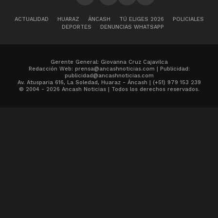
ACTUALIDAD
HUARAZ
ÁNCASH
TÚ ELIGES 2026
POLICIALES
DEPORTES
DENUNCIAS WHATSAPP
Gerente General: Giovanna Cruz Cajavilca
Redacción Web: prensa@ancashnoticias.com | Publicidad:
publicidad@ancashnoticias.com
Av. Atusparia 616, La Soledad, Huaraz - Áncash | (+51) 979 153 239
© 2004 - 2026 Ancash Noticias | Todos los derechos reservados.