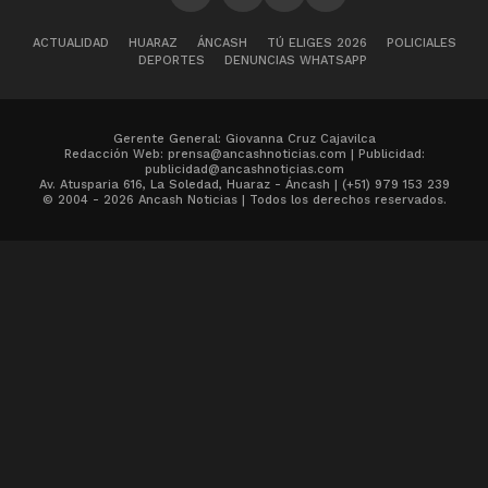
ACTUALIDAD
HUARAZ
ÁNCASH
TÚ ELIGES 2026
POLICIALES
DEPORTES
DENUNCIAS WHATSAPP
Gerente General: Giovanna Cruz Cajavilca
Redacción Web: prensa@ancashnoticias.com | Publicidad:
publicidad@ancashnoticias.com
Av. Atusparia 616, La Soledad, Huaraz - Áncash | (+51) 979 153 239
© 2004 - 2026 Ancash Noticias | Todos los derechos reservados.