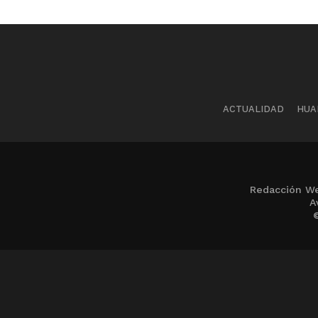
ACTUALIDAD
HUA
Redacción We
A
©