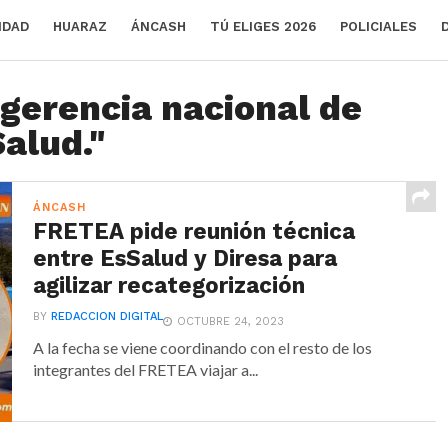
IDAD
HUARAZ
ÁNCASH
TÚ ELIGES 2026
POLICIALES
"gerencia nacional de
alud."
ÁNCASH
FRETEA pide reunión técnica
entre EsSalud y Diresa para
agilizar recategorización
BY
REDACCION DIGITAL
OCTUBRE 24, 2023
A la fecha se viene coordinando con el resto de los
integrantes del FRETEA viajar a...