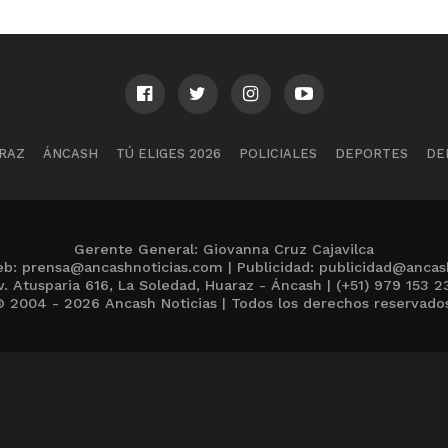
RAZ
ÁNCASH
TÚ ELIGES 2026
POLICIALES
DEPORTES
DE
Gerente General: Giovanna Cruz Cajavilca
b: prensa@ancashnoticias.com | Publicidad: publicidad@ancas
v. Atusparia 616, La Soledad, Huaraz - Áncash | (+51) 979 153 2
 2004 - 2026 Ancash Noticias | Todos los derechos reservado