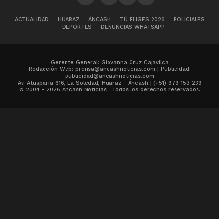
ACTUALIDAD
HUARAZ
ÁNCASH
TÚ ELIGES 2026
POLICIALES
DEPORTES
DENUNCIAS WHATSAPP
Gerente General: Giovanna Cruz Cajavilca
Redacción Web: prensa@ancashnoticias.com | Publicidad:
publicidad@ancashnoticias.com
Av. Atusparia 616, La Soledad, Huaraz - Áncash | (+51) 979 153 239
© 2004 - 2026 Ancash Noticias | Todos los derechos reservados.