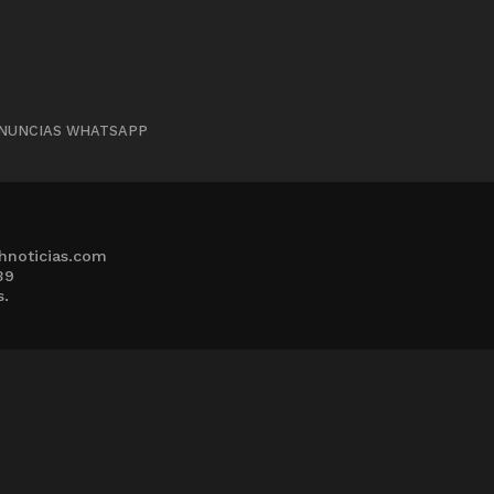
NUNCIAS WHATSAPP
hnoticias.com
39
s.