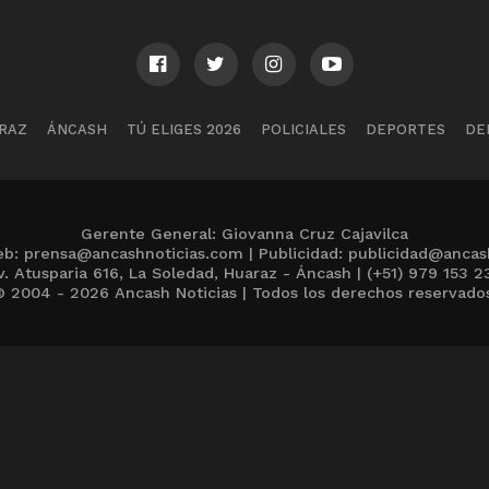
RAZ
ÁNCASH
TÚ ELIGES 2026
POLICIALES
DEPORTES
DE
Gerente General: Giovanna Cruz Cajavilca
b: prensa@ancashnoticias.com | Publicidad: publicidad@ancas
v. Atusparia 616, La Soledad, Huaraz - Áncash | (+51) 979 153 2
 2004 - 2026 Ancash Noticias | Todos los derechos reservado