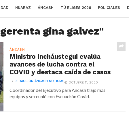
IDAD
HUARAZ
ÁNCASH
TÚ ELIGES 2026
POLICIALES
"gerenta gina galvez"
ÁNCASH
Ministro Incháustegui evalúa
avances de lucha contra el
COVID y destaca caída de casos
BY
REDACCIÓN ÁNCASH NOTICIAS
OCTUBRE 11, 2020
Coordinador del Ejecutivo para Ancash trajo más
equipos y se reunió con Escuadrón Covid.