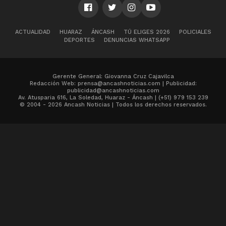
ACTUALIDAD
HUARAZ
ÁNCASH
TÚ ELIGES 2026
POLICIALES
DEPORTES
DENUNCIAS WHATSAPP
Gerente General: Giovanna Cruz Cajavilca
Redacción Web: prensa@ancashnoticias.com | Publicidad:
publicidad@ancashnoticias.com
Av. Atusparia 616, La Soledad, Huaraz - Áncash | (+51) 979 153 239
© 2004 - 2026 Ancash Noticias | Todos los derechos reservados.