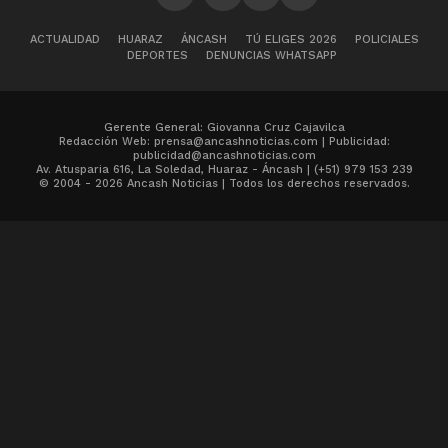
ACTUALIDAD
HUARAZ
ÁNCASH
TÚ ELIGES 2026
POLICIALES
DEPORTES
DENUNCIAS WHATSAPP
Gerente General: Giovanna Cruz Cajavilca
Redacción Web: prensa@ancashnoticias.com | Publicidad:
publicidad@ancashnoticias.com
Av. Atusparia 616, La Soledad, Huaraz - Áncash | (+51) 979 153 239
© 2004 - 2026 Ancash Noticias | Todos los derechos reservados.