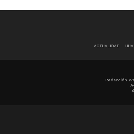
ACTUALIDAD
HUA
Redacción We
A
©