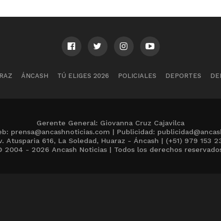
RAZ
ÁNCASH
TÚ ELIGES 2026
POLICIALES
DEPORTES
DE
Gerente General: Giovanna Cruz Cajavilca
b: prensa@ancashnoticias.com | Publicidad: publicidad@ancas
v. Atusparia 616, La Soledad, Huaraz - Áncash | (+51) 979 153 2
 2004 - 2026 Ancash Noticias | Todos los derechos reservado