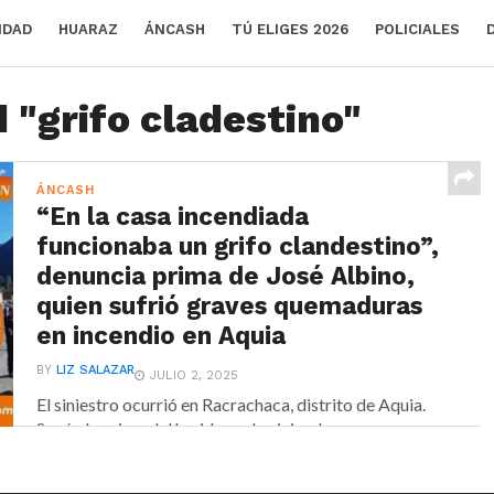
IDAD
HUARAZ
ÁNCASH
TÚ ELIGES 2026
POLICIALES
 "grifo cladestino"
ÁNCASH
“En la casa incendiada
funcionaba un grifo clandestino”,
denuncia prima de José Albino,
quien sufrió graves quemaduras
en incendio en Aquia
BY
LIZ SALAZAR
JULIO 2, 2025
El siniestro ocurrió en Racrachaca, distrito de Aquia.
Según la prima del herido, en la vivienda...