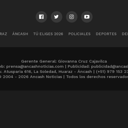
RAZ
ÁNCASH
TÚ ELIGES 2026
POLICIALES
DEPORTES
DE
Gerente General: Giovanna Cruz Cajavilca
b: prensa@ancashnoticias.com | Publicidad: publicidad@ancas
v. Atusparia 616, La Soledad, Huaraz - Áncash | (+51) 979 153 2
 2004 - 2026 Ancash Noticias | Todos los derechos reservado