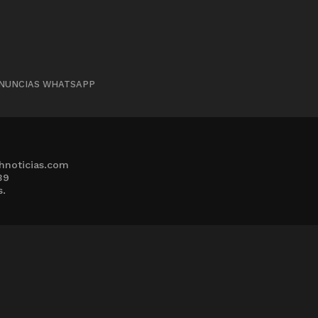
NUNCIAS WHATSAPP
hnoticias.com
39
s.