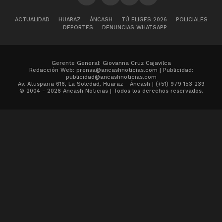
ACTUALIDAD
HUARAZ
ÁNCASH
TÚ ELIGES 2026
POLICIALES
DEPORTES
DENUNCIAS WHATSAPP
Gerente General: Giovanna Cruz Cajavilca
Redacción Web: prensa@ancashnoticias.com | Publicidad:
publicidad@ancashnoticias.com
Av. Atusparia 616, La Soledad, Huaraz - Áncash | (+51) 979 153 239
© 2004 - 2026 Ancash Noticias | Todos los derechos reservados.