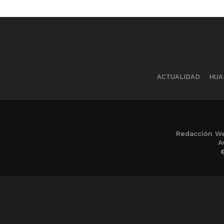
ACTUALIDAD
HUA
Redacción We
A
©