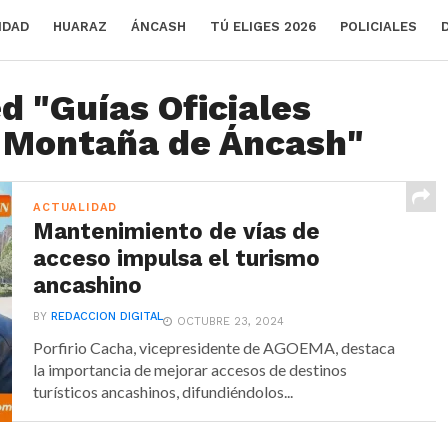
IDAD
HUARAZ
ÁNCASH
TÚ ELIGES 2026
POLICIALES
d "Guías Oficiales
n Montaña de Áncash"
ACTUALIDAD
Mantenimiento de vías de
acceso impulsa el turismo
ancashino
BY
REDACCION DIGITAL
OCTUBRE 23, 2024
Porfirio Cacha, vicepresidente de AGOEMA, destaca
la importancia de mejorar accesos de destinos
turísticos ancashinos, difundiéndolos...