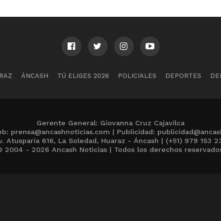
RAZ
ÁNCASH
TÚ ELIGES 2026
POLICIALES
DEPORTES
DE
Gerente General: Giovanna Cruz Cajavilca
b: prensa@ancashnoticias.com | Publicidad: publicidad@ancas
v. Atusparia 616, La Soledad, Huaraz - Áncash | (+51) 979 153 2
 2004 - 2026 Ancash Noticias | Todos los derechos reservado