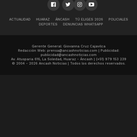
ACTUALIDAD
HUARAZ
ÁNCASH
TÚ ELIGES 2026
POLICIALES
DEPORTES
DENUNCIAS WHATSAPP
Gerente General: Giovanna Cruz Cajavilca
Redacción Web: prensa@ancashnoticias.com | Publicidad:
publicidad@ancashnoticias.com
Av. Atusparia 616, La Soledad, Huaraz - Áncash | (+51) 979 153 239
© 2004 - 2026 Ancash Noticias | Todos los derechos reservados.