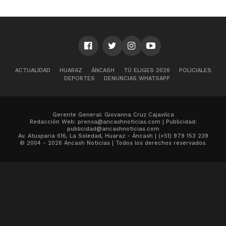
ACTUALIDAD
HUARAZ
ÁNCASH
TÚ ELIGES 2026
POLICIALES
DEPORTES
DENUNCIAS WHATSAPP
Gerente General: Giovanna Cruz Cajavilca
Redacción Web: prensa@ancashnoticias.com | Publicidad:
publicidad@ancashnoticias.com
Av. Atusparia 616, La Soledad, Huaraz - Áncash | (+51) 979 153 239
© 2004 - 2026 Ancash Noticias | Todos los derechos reservados.