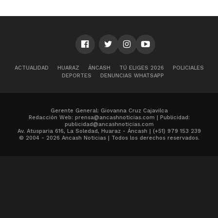
ACTUALIDAD
HUARAZ
ÁNCASH
TÚ ELIGES 2026
POLICIALES
DEPORTES
DENUNCIAS WHATSAPP
Gerente General: Giovanna Cruz Cajavilca
Redacción Web: prensa@ancashnoticias.com | Publicidad:
publicidad@ancashnoticias.com
Av. Atusparia 616, La Soledad, Huaraz - Áncash | (+51) 979 153 239
© 2004 - 2026 Ancash Noticias | Todos los derechos reservados.