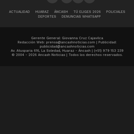
ACTUALIDAD
HUARAZ
ÁNCASH
TÚ ELIGES 2026
POLICIALES
DEPORTES
DENUNCIAS WHATSAPP
Gerente General: Giovanna Cruz Cajavilca
Redacción Web: prensa@ancashnoticias.com | Publicidad:
publicidad@ancashnoticias.com
Av. Atusparia 616, La Soledad, Huaraz - Áncash | (+51) 979 153 239
© 2004 - 2026 Ancash Noticias | Todos los derechos reservados.