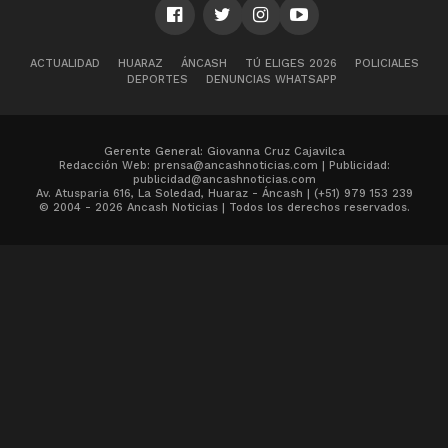
ACTUALIDAD
HUARAZ
ÁNCASH
TÚ ELIGES 2026
POLICIALES
DEPORTES
DENUNCIAS WHATSAPP
Gerente General: Giovanna Cruz Cajavilca
Redacción Web: prensa@ancashnoticias.com | Publicidad:
publicidad@ancashnoticias.com
Av. Atusparia 616, La Soledad, Huaraz - Áncash | (+51) 979 153 239
© 2004 - 2026 Ancash Noticias | Todos los derechos reservados.