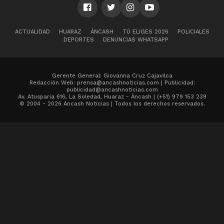
ACTUALIDAD
HUARAZ
ÁNCASH
TÚ ELIGES 2026
POLICIALES
DEPORTES
DENUNCIAS WHATSAPP
Gerente General: Giovanna Cruz Cajavilca
Redacción Web: prensa@ancashnoticias.com | Publicidad:
publicidad@ancashnoticias.com
Av. Atusparia 616, La Soledad, Huaraz - Áncash | (+51) 979 153 239
© 2004 - 2026 Ancash Noticias | Todos los derechos reservados.