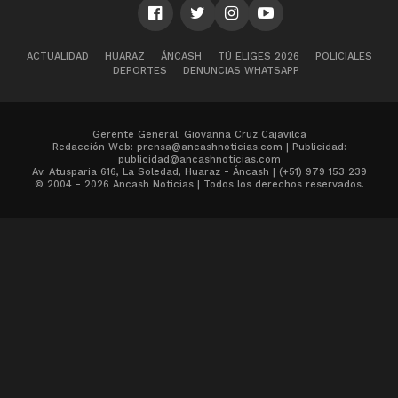
ACTUALIDAD
HUARAZ
ÁNCASH
TÚ ELIGES 2026
POLICIALES
DEPORTES
DENUNCIAS WHATSAPP
Gerente General: Giovanna Cruz Cajavilca
Redacción Web: prensa@ancashnoticias.com | Publicidad:
publicidad@ancashnoticias.com
Av. Atusparia 616, La Soledad, Huaraz - Áncash | (+51) 979 153 239
© 2004 - 2026 Ancash Noticias | Todos los derechos reservados.