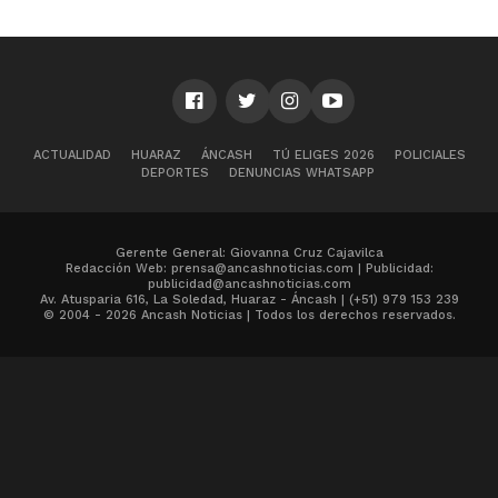
ACTUALIDAD
HUARAZ
ÁNCASH
TÚ ELIGES 2026
POLICIALES
DEPORTES
DENUNCIAS WHATSAPP
Gerente General: Giovanna Cruz Cajavilca
Redacción Web: prensa@ancashnoticias.com | Publicidad:
publicidad@ancashnoticias.com
Av. Atusparia 616, La Soledad, Huaraz - Áncash | (+51) 979 153 239
© 2004 - 2026 Ancash Noticias | Todos los derechos reservados.