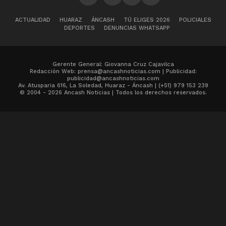
ACTUALIDAD
HUARAZ
ÁNCASH
TÚ ELIGES 2026
POLICIALES
DEPORTES
DENUNCIAS WHATSAPP
Gerente General: Giovanna Cruz Cajavilca
Redacción Web: prensa@ancashnoticias.com | Publicidad:
publicidad@ancashnoticias.com
Av. Atusparia 616, La Soledad, Huaraz - Áncash | (+51) 979 153 239
© 2004 - 2026 Ancash Noticias | Todos los derechos reservados.