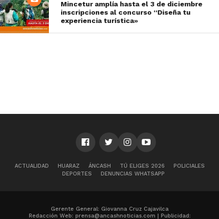
Mincetur amplía hasta el 3 de diciembre
inscripciones al concurso “Diseña tu
experiencia turística»
ACTUALIDAD
HUARAZ
ÁNCASH
TÚ ELIGES 2026
POLICIALES
DEPORTES
DENUNCIAS WHATSAPP
Gerente General: Giovanna Cruz Cajavilca
Redacción Web: prensa@ancashnoticias.com | Publicidad: