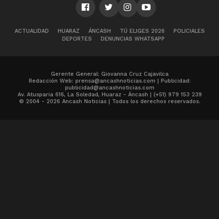
ACTUALIDAD
HUARAZ
ÁNCASH
TÚ ELIGES 2026
POLICIALES
DEPORTES
DENUNCIAS WHATSAPP
Gerente General: Giovanna Cruz Cajavilca
Redacción Web: prensa@ancashnoticias.com | Publicidad:
publicidad@ancashnoticias.com
Av. Atusparia 616, La Soledad, Huaraz - Áncash | (+51) 979 153 239
© 2004 - 2026 Ancash Noticias | Todos los derechos reservados.