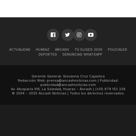
ACTUALIDAD
HUARAZ
ÁNCASH
TÚ ELIGES 2026
POLICIALES
DEPORTES
DENUNCIAS WHATSAPP
Gerente General: Giovanna Cruz Cajavilca
Redacción Web: prensa@ancashnoticias.com | Publicidad:
publicidad@ancashnoticias.com
Av. Atusparia 616, La Soledad, Huaraz - Áncash | (+51) 979 153 239
© 2004 - 2026 Ancash Noticias | Todos los derechos reservados.