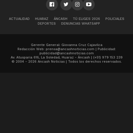
ACTUALIDAD
HUARAZ
ÁNCASH
TÚ ELIGES 2026
POLICIALES
DEPORTES
DENUNCIAS WHATSAPP
Gerente General: Giovanna Cruz Cajavilca
Redacción Web: prensa@ancashnoticias.com | Publicidad:
publicidad@ancashnoticias.com
Av. Atusparia 616, La Soledad, Huaraz - Áncash | (+51) 979 153 239
© 2004 - 2026 Ancash Noticias | Todos los derechos reservados.