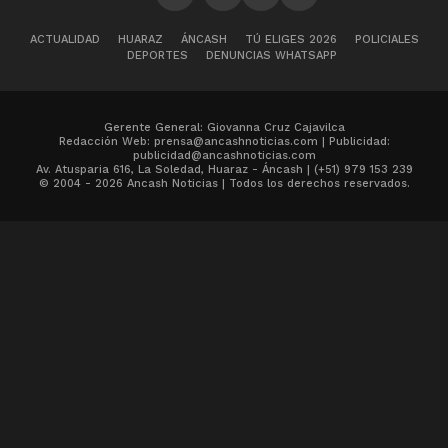
ACTUALIDAD
HUARAZ
ÁNCASH
TÚ ELIGES 2026
POLICIALES
DEPORTES
DENUNCIAS WHATSAPP
Gerente General: Giovanna Cruz Cajavilca
Redacción Web: prensa@ancashnoticias.com | Publicidad:
publicidad@ancashnoticias.com
Av. Atusparia 616, La Soledad, Huaraz - Áncash | (+51) 979 153 239
© 2004 - 2026 Ancash Noticias | Todos los derechos reservados.