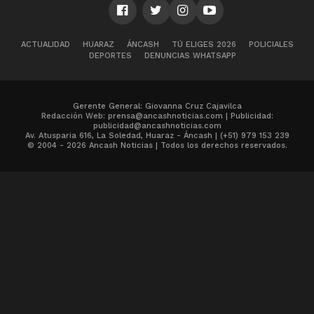
ACTUALIDAD
HUARAZ
ÁNCASH
TÚ ELIGES 2026
POLICIALES
DEPORTES
DENUNCIAS WHATSAPP
Gerente General: Giovanna Cruz Cajavilca
Redacción Web: prensa@ancashnoticias.com | Publicidad:
publicidad@ancashnoticias.com
Av. Atusparia 616, La Soledad, Huaraz - Áncash | (+51) 979 153 239
© 2004 - 2026 Ancash Noticias | Todos los derechos reservados.