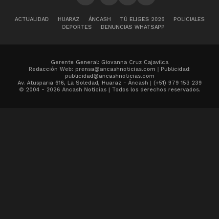
ACTUALIDAD
HUARAZ
ÁNCASH
TÚ ELIGES 2026
POLICIALES
DEPORTES
DENUNCIAS WHATSAPP
Gerente General: Giovanna Cruz Cajavilca
Redacción Web: prensa@ancashnoticias.com | Publicidad:
publicidad@ancashnoticias.com
Av. Atusparia 616, La Soledad, Huaraz - Áncash | (+51) 979 153 239
© 2004 - 2026 Ancash Noticias | Todos los derechos reservados.