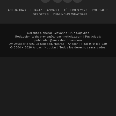
ACTUALIDAD
HUARAZ
ÁNCASH
TÚ ELIGES 2026
POLICIALES
DEPORTES
DENUNCIAS WHATSAPP
Gerente General: Giovanna Cruz Cajavilca
Redacción Web: prensa@ancashnoticias.com | Publicidad:
publicidad@ancashnoticias.com
Av. Atusparia 616, La Soledad, Huaraz - Áncash | (+51) 979 153 239
© 2004 - 2026 Ancash Noticias | Todos los derechos reservados.