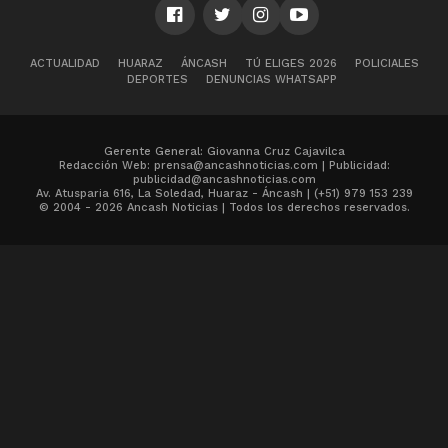
ACTUALIDAD
HUARAZ
ÁNCASH
TÚ ELIGES 2026
POLICIALES
DEPORTES
DENUNCIAS WHATSAPP
Gerente General: Giovanna Cruz Cajavilca
Redacción Web: prensa@ancashnoticias.com | Publicidad:
publicidad@ancashnoticias.com
Av. Atusparia 616, La Soledad, Huaraz - Áncash | (+51) 979 153 239
© 2004 - 2026 Ancash Noticias | Todos los derechos reservados.