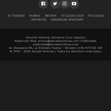
ACTUALIDAD
HUARAZ
ÁNCASH
TÚ ELIGES 2026
POLICIALES
DEPORTES
DENUNCIAS WHATSAPP
Gerente General: Giovanna Cruz Cajavilca
Redacción Web: prensa@ancashnoticias.com | Publicidad:
publicidad@ancashnoticias.com
Av. Atusparia 616, La Soledad, Huaraz - Áncash | (+51) 979 153 239
© 2004 - 2026 Ancash Noticias | Todos los derechos reservados.