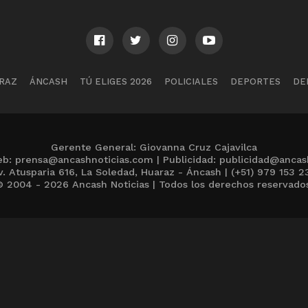
RAZ
ÁNCASH
TÚ ELIGES 2026
POLICIALES
DEPORTES
DE
Gerente General: Giovanna Cruz Cajavilca
b: prensa@ancashnoticias.com | Publicidad: publicidad@ancas
v. Atusparia 616, La Soledad, Huaraz - Áncash | (+51) 979 153 2
 2004 - 2026 Ancash Noticias | Todos los derechos reservado