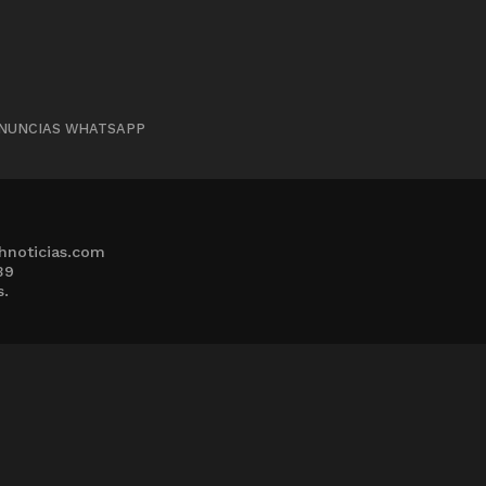
NUNCIAS WHATSAPP
hnoticias.com
39
s.