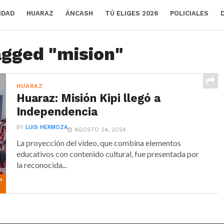
IDAD
HUARAZ
ÁNCASH
TÚ ELIGES 2026
POLICIALES
agged "mision"
HUARAZ
Huaraz: Misión Kipi llegó a
Independencia
BY
LUIS HERMOZA
AGOSTO 24, 2024
La proyección del video, que combina elementos
educativos con contenido cultural, fue presentada por
la reconocida...