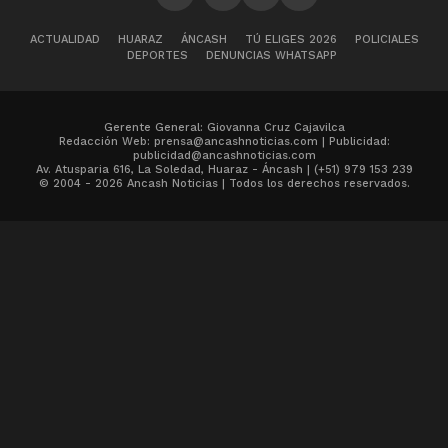
ACTUALIDAD
HUARAZ
ÁNCASH
TÚ ELIGES 2026
POLICIALES
DEPORTES
DENUNCIAS WHATSAPP
Gerente General: Giovanna Cruz Cajavilca
Redacción Web: prensa@ancashnoticias.com | Publicidad:
publicidad@ancashnoticias.com
Av. Atusparia 616, La Soledad, Huaraz - Áncash | (+51) 979 153 239
© 2004 - 2026 Ancash Noticias | Todos los derechos reservados.