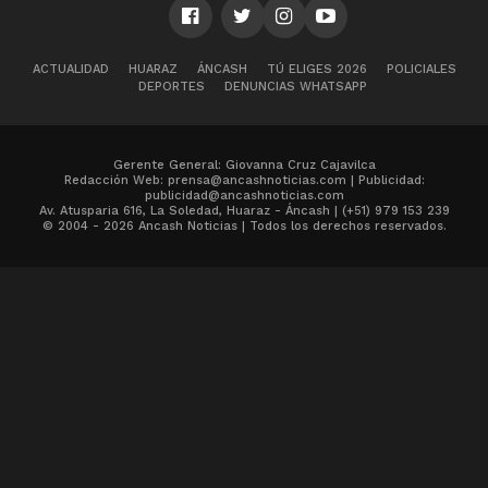
ACTUALIDAD
HUARAZ
ÁNCASH
TÚ ELIGES 2026
POLICIALES
DEPORTES
DENUNCIAS WHATSAPP
Gerente General: Giovanna Cruz Cajavilca
Redacción Web: prensa@ancashnoticias.com | Publicidad:
publicidad@ancashnoticias.com
Av. Atusparia 616, La Soledad, Huaraz - Áncash | (+51) 979 153 239
© 2004 - 2026 Ancash Noticias | Todos los derechos reservados.