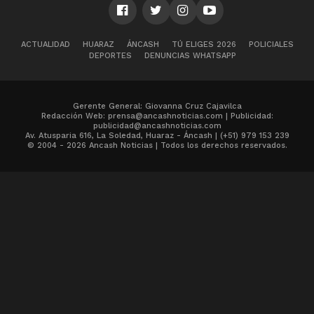
ACTUALIDAD
HUARAZ
ÁNCASH
TÚ ELIGES 2026
POLICIALES
DEPORTES
DENUNCIAS WHATSAPP
Gerente General: Giovanna Cruz Cajavilca
Redacción Web: prensa@ancashnoticias.com | Publicidad:
publicidad@ancashnoticias.com
Av. Atusparia 616, La Soledad, Huaraz - Áncash | (+51) 979 153 239
© 2004 - 2026 Ancash Noticias | Todos los derechos reservados.