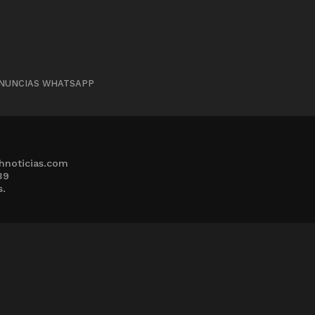
NUNCIAS WHATSAPP
hnoticias.com
39
s.