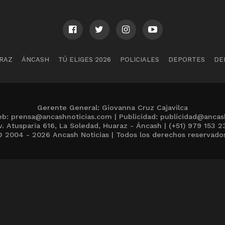
RAZ
ÁNCASH
TÚ ELIGES 2026
POLICIALES
DEPORTES
DE
Gerente General: Giovanna Cruz Cajavilca
b: prensa@ancashnoticias.com | Publicidad: publicidad@ancas
v. Atusparia 616, La Soledad, Huaraz - Áncash | (+51) 979 153 2
 2004 - 2026 Ancash Noticias | Todos los derechos reservado