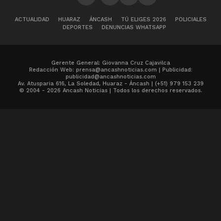
ACTUALIDAD
HUARAZ
ÁNCASH
TÚ ELIGES 2026
POLICIALES
DEPORTES
DENUNCIAS WHATSAPP
Gerente General: Giovanna Cruz Cajavilca
Redacción Web: prensa@ancashnoticias.com | Publicidad:
publicidad@ancashnoticias.com
Av. Atusparia 616, La Soledad, Huaraz - Áncash | (+51) 979 153 239
© 2004 - 2026 Ancash Noticias | Todos los derechos reservados.