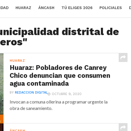
IDAD
HUARAZ
ÁNCASH
TÚ ELIGES 2026
POLICIALES
nicipalidad distrital de
leros"
HUARAZ
Huaraz: Pobladores de Canrey
Chico denuncian que consumen
agua contaminada
BY
REDACCION DIGITAL
OCTUBRE 9, 2020
Invocan a comuna ollerina a programar urgente la
obra de saneamiento.
ÁNCASH