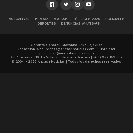
ACTUALIDAD
HUARAZ
ÁNCASH
TÚ ELIGES 2026
POLICIALES
DEPORTES
DENUNCIAS WHATSAPP
Gerente General: Giovanna Cruz Cajavilca
Redacción Web: prensa@ancashnoticias.com | Publicidad:
publicidad@ancashnoticias.com
Av. Atusparia 616, La Soledad, Huaraz - Áncash | (+51) 979 153 239
© 2004 - 2026 Ancash Noticias | Todos los derechos reservados.