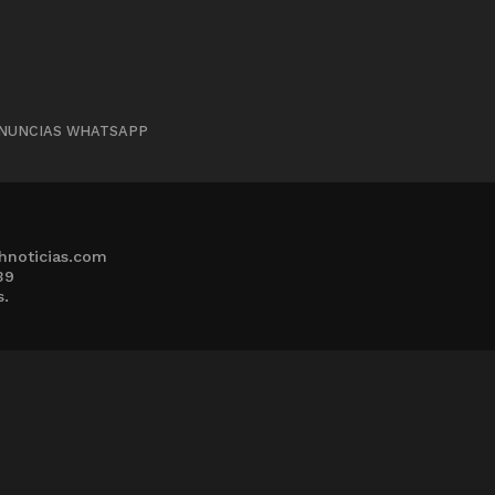
NUNCIAS WHATSAPP
hnoticias.com
39
s.