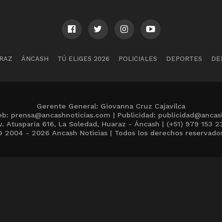
RAZ
ÁNCASH
TÚ ELIGES 2026
POLICIALES
DEPORTES
DE
Gerente General: Giovanna Cruz Cajavilca
b: prensa@ancashnoticias.com | Publicidad: publicidad@ancas
v. Atusparia 616, La Soledad, Huaraz - Áncash | (+51) 979 153 2
 2004 - 2026 Ancash Noticias | Todos los derechos reservado