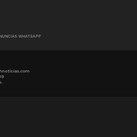
NUNCIAS WHATSAPP
hnoticias.com
39
s.