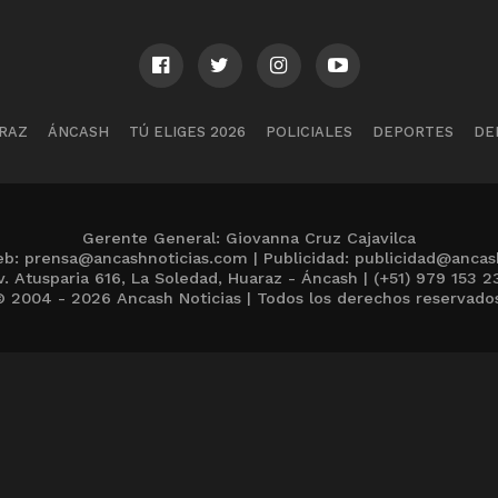
RAZ
ÁNCASH
TÚ ELIGES 2026
POLICIALES
DEPORTES
DE
Gerente General: Giovanna Cruz Cajavilca
b: prensa@ancashnoticias.com | Publicidad: publicidad@ancas
v. Atusparia 616, La Soledad, Huaraz - Áncash | (+51) 979 153 2
 2004 - 2026 Ancash Noticias | Todos los derechos reservado